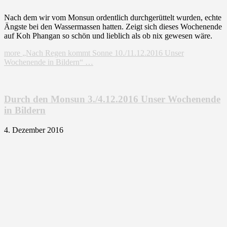
Nach dem wir vom Monsun ordentlich durchgerüttelt wurden, echte
Ängste bei den Wassermassen hatten. Zeigt sich dieses Wochenende
auf Koh Phangan so schön und lieblich als ob nix gewesen wäre.
more
„Nach Regen kommt Sonne 10./11.12.2016 Unser
Wochenende in Bildern“
…
Durch den Monsun 3./4.12.2016 Unser Wochenende
in Bildern
4. Dezember 2016