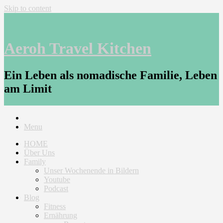
Skip to content
Aeroh Travel Kitchen
Ein Leben als nomadische Familie, Leben
am Limit
Menu
HOME
Über Uns
Family
Unser Wochenende in Bildern
Youtube
Podcast
Blog
Fitness
Ernährung