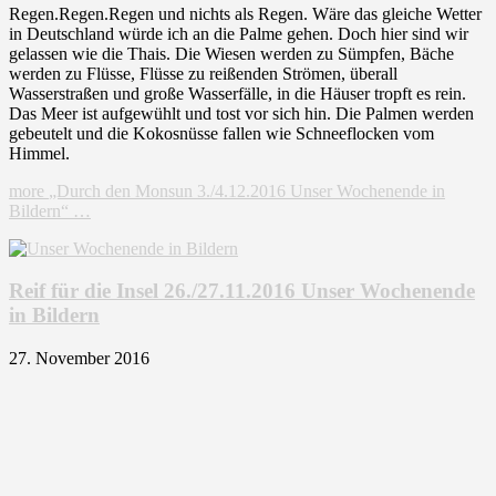
Regen.Regen.Regen und nichts als Regen. Wäre das gleiche Wetter
in Deutschland würde ich an die Palme gehen. Doch hier sind wir
gelassen wie die Thais. Die Wiesen werden zu Sümpfen, Bäche
werden zu Flüsse, Flüsse zu reißenden Strömen, überall
Wasserstraßen und große Wasserfälle, in die Häuser tropft es rein.
Das Meer ist aufgewühlt und tost vor sich hin. Die Palmen werden
gebeutelt und die Kokosnüsse fallen wie Schneeflocken vom
Himmel.
more
„Durch den Monsun 3./4.12.2016 Unser Wochenende in
Bildern“
…
Reif für die Insel 26./27.11.2016 Unser Wochenende
in Bildern
27. November 2016