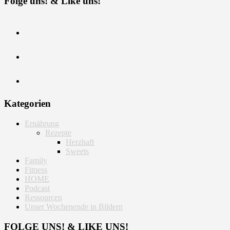
Folge uns! & Like uns!
Kategorien
Ernährung
Rezepte
Herzhaft
Sweets
Family
Fitness
HOME
Podcast
Ressourcen
Unser Wochenende in Bildern
FOLGE UNS! & LIKE UNS!