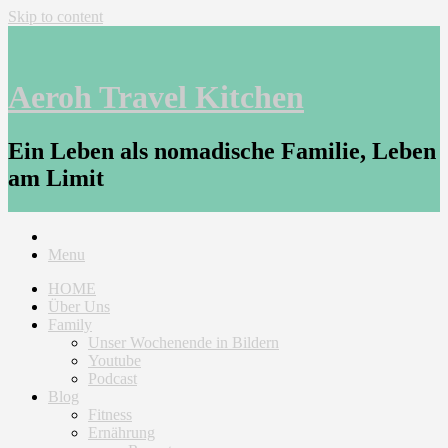
Skip to content
Aeroh Travel Kitchen
Ein Leben als nomadische Familie, Leben
am Limit
Menu
HOME
Über Uns
Family
Unser Wochenende in Bildern
Youtube
Podcast
Blog
Fitness
Ernährung