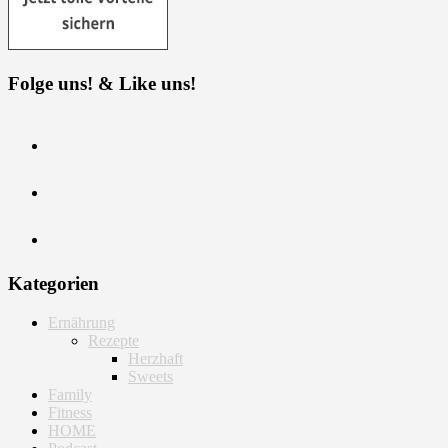
Folge uns! & Like uns!
Kategorien
Ernährung
Rezepte
Herzhaft
Sweets
Family
Fitness
HOME