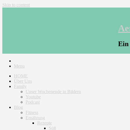
Skip to content
Ae
Ein
Menu
HOME
Über Uns
Family
Unser Wochenende in Bildern
Youtube
Podcast
Blog
Fitness
Ernährung
Rezepte
Süß