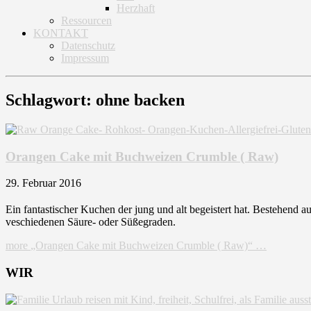
Herzhaft
Ressourcen
KONTAKT
Datenschutz
Impressum
Schlagwort: ohne backen
Orangen Cake mit Buchweizen Crumble ( Raw)
29. Februar 2016
Ein fantastischer Kuchen der jung und alt begeistert hat. Bestehend 
veschiedenen Säure- oder Süßegraden.
more
„Orangen Cake mit Buchweizen Crumble ( Raw)“
…
WIR