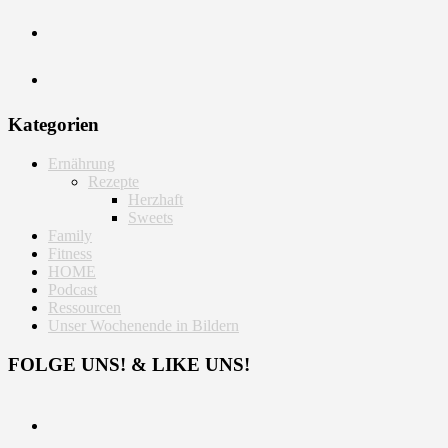
Kategorien
Ernährung
Rezepte
Herzhaft
Sweets
Family
Fitness
HOME
Podcast
Ressourcen
Unser Wochenende in Bildern
FOLGE UNS! & LIKE UNS!