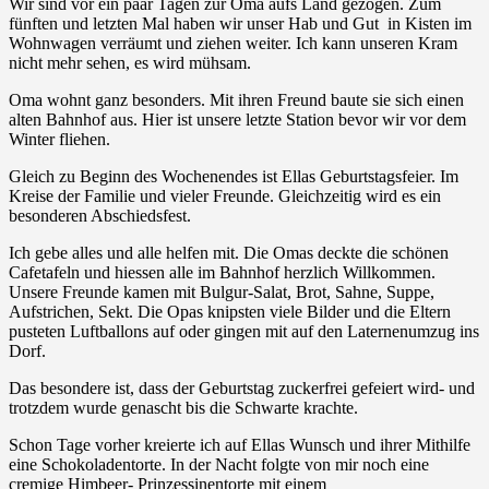
Wir sind vor ein paar Tagen zur Oma aufs Land gezogen. Zum
fünften und letzten Mal haben wir unser Hab und Gut in Kisten im
Wohnwagen verräumt und ziehen weiter. Ich kann unseren Kram
nicht mehr sehen, es wird mühsam.
Oma wohnt ganz besonders. Mit ihren Freund baute sie sich einen
alten Bahnhof aus. Hier ist unsere letzte Station bevor wir vor dem
Winter fliehen.
Gleich zu Beginn des Wochenendes ist Ellas Geburtstagsfeier. Im
Kreise der Familie und vieler Freunde. Gleichzeitig wird es ein
besonderen Abschiedsfest.
Ich gebe alles und alle helfen mit. Die Omas deckte die schönen
Cafetafeln und hiessen alle im Bahnhof herzlich Willkommen.
Unsere Freunde kamen mit Bulgur-Salat, Brot, Sahne, Suppe,
Aufstrichen, Sekt. Die Opas knipsten viele Bilder und die Eltern
pusteten Luftballons auf oder gingen mit auf den Laternenumzug ins
Dorf.
Das besondere ist, dass der Geburtstag zuckerfrei gefeiert wird- und
trotzdem wurde genascht bis die Schwarte krachte.
Schon Tage vorher kreierte ich auf Ellas Wunsch und ihrer Mithilfe
eine Schokoladentorte. In der Nacht folgte von mir noch eine
cremige Himbeer- Prinzessinentorte mit einem