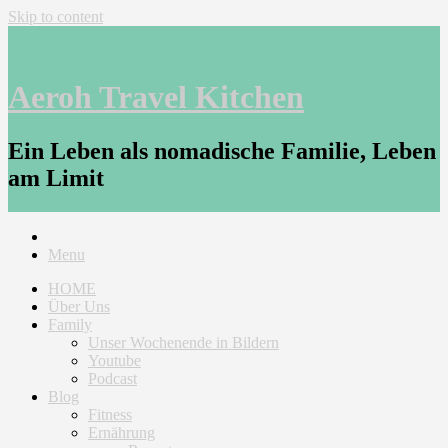
Skip to content
Aeroh Travel Kitchen
Ein Leben als nomadische Familie, Leben
am Limit
Menu
HOME
Über Uns
Family
Unser Wochenende in Bildern
Youtube
Podcast
Blog
Fitness
Ernährung