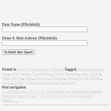
Dein Name (Pflichtfeld)
Deine E-Mail-Adresse (Pflichtfeld)
Posted in
Unser Wochenende in Bildern
Tagged
bahnhof
,
branden
burg
,
clean eating
,
Familienfest
,
kindergeburtstag
,
ohne Zucker
,
Oma und opa
,
Raw
,
Rawfood
,
Rohkost
,
vegan
,
zeit für freunde
,
zucker
,
Zucker freier creme kuchen
,
Zuckerfrei
Post navigation
←
Nachdenklich 22./23.10.2016 Unser Wochenende in Bildern
Freunde? oder Feinde? 5./6.11.2016 Unser Wochenende in
Bildern
→